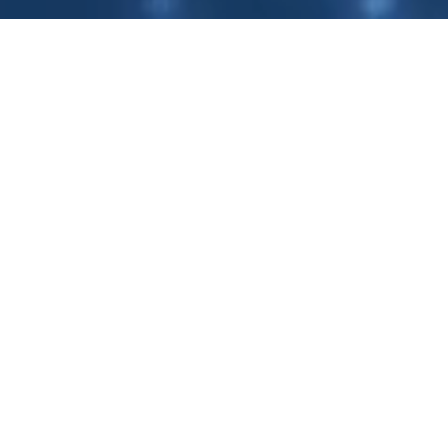
UNSERE STANDORTE
Luftqualität
und
intelligente
Hygiene
V Plus Habitat GmbH ist ein Schweizer
Technologie- und Vertriebsunternehmen für
Hygiene und Raumluftmanagement mit
Präsenz
in D-A-CH, Frankreich, Belgien und Polen.